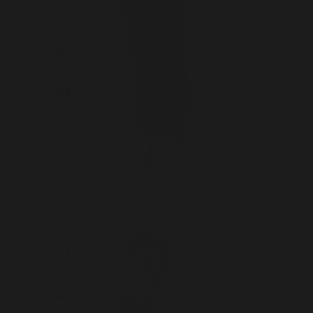
Estonia
(EUR €)
Finlandia
(EUR €)
Francja
(EUR €)
Grecja
(EUR €)
Hiszpania
(EUR €)
Holandia
(EUR €)
Irlandia
(EUR €)
Litwa
(EUR €)