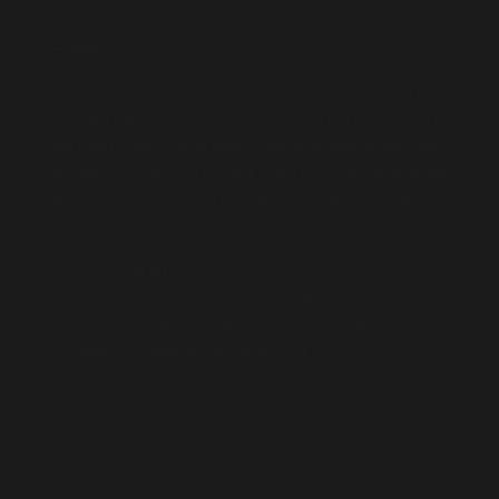
Angell
ANGELL jest efektem pracy wyłącznie rodzimych zakładów
krawieckich i wzorcowni. Oprócz wysokiej jakości bawełny,
delikatnej wełny, znajdziecie u nas także piękne jedwabie i
produkty HAND MADE. Od początku świadomie budujemy
proces tworzenia kolekcji — oparty na jakości, lokalnym
rzemiośle i starannie wyselekcjonowanych materiałach.
Tkaniny, dzianiny oraz detale wykorzystywane w
projektach
ANGELL
wybierane są osobiście z ogromną
uważnością na skład, strukturę, trwałość i komfort noszenia.
Stawiamy przede wszystkim na naturalne, jakościowe
materiały posiadające certyfikaty OEKO-TEX®.