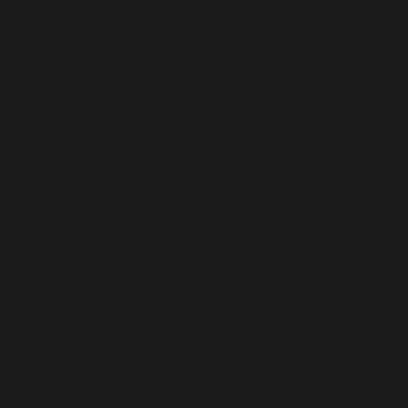
Kolekcje
Angell
Informa
Wszystkie kolekcje
O Nas
Zwrot 
Akcesoria
Kontakt
Regula
Bluzki
Program lojalnościowy Angell Girl
Polityk
Garnitury
FAQ
PayPo
Jeans
Współpraca
Formy 
Marynarki
Metody 
Spódnice
Sukienki
Swetry
Hand Made
Okrycia wierzchnie