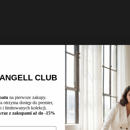
M
M
o ANGELL CLUB
batu
na pierwsze zakupy.
a otrzyma dostęp do premier,
h i limitowanych kolekcji.
wraz z zakupami aż do -15%