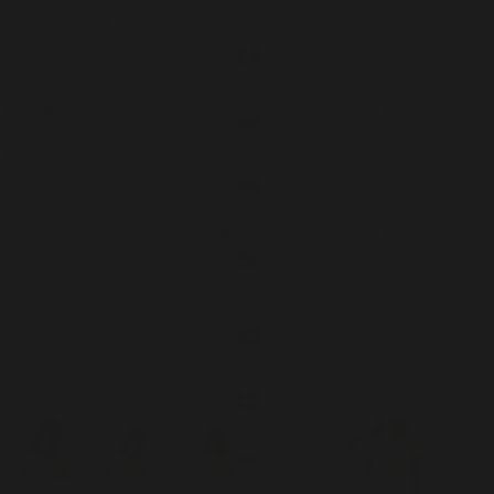
(EUR €)
14 dni na zwrot
Premium materiały
Rumunia
(EUR €)
ak dobrać rozmiar?
Słowacja
ROZMIAR
XS
S
M
L
(EUR €)
DŁUGOŚĆ
91
92
93
94
Słowenia
CAŁKOWITA
(EUR €)
OBWÓD W
Stany
64
68
72
76
TALII
Zjednoczone
(EUR €)
OBWÓD W
92
96
100
108
BIODRACH
Szwajcaria
(EUR €)
Szwecja
(EUR €)
Węgry
(EUR €)