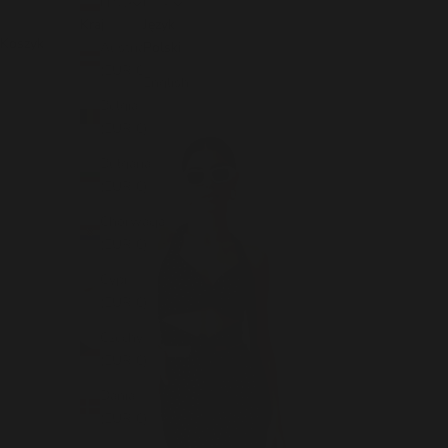
PLN zł
Polski
Kraj
Język
Koszyk
Austria
Polski
(EUR €)
English
Belgia
(EUR €)
Bułgaria
(EUR €)
Chorwacja
(EUR €)
Cypr
(EUR €)
Czechy
(EUR €)
Dania
(EUR €)