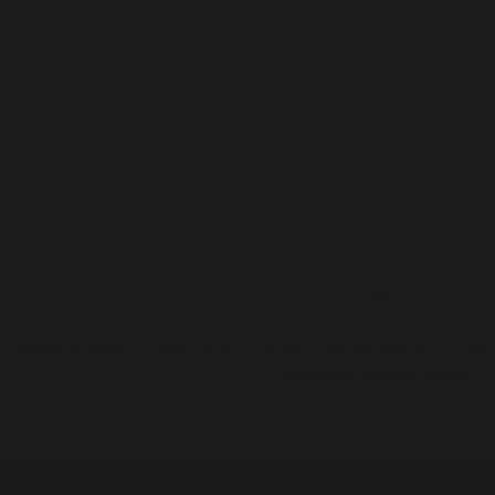
Gwarancja zwrotu w ciągu 14 dni
BEZPIECZNE PŁATNOŚCI w tym
odroczone platnosci paypo