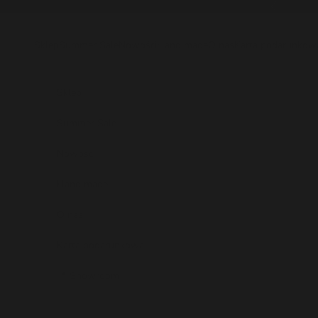
Przejdź do treści
Poprzednie
Sklep
Summer Sale
Nowości
Hand made
O nas
Karta podarunkow
Sklep
Summer Sale
Nowości
Hand made
O nas
Karta podarunkowa
📍 Showroom