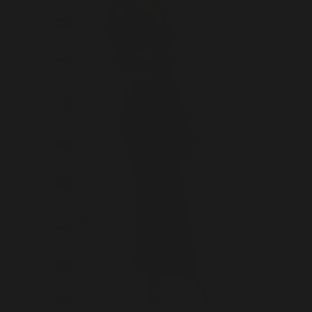
Łotwa
(EUR €)
Luksemburg
(EUR €)
Malta
(EUR €)
Niemcy
(EUR €)
Norwegia
(EUR €)
Polska
(PLN zł)
Portugalia
(EUR €)
Rumunia