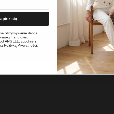
apisz się
na otrzymywanie drogą
ormacji handlowych i
od ANGELL, zgodnie z
z Polityką Prywatności.