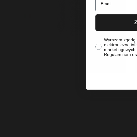
(EUR €)
Włochy
(EUR €)
Z
zgoda
Wyrażam zgodę 
elektroniczną inf
marketingowych 
Regulaminem ora