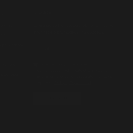
cje
Newsletter
i wymiana
Zapisz się do Newslettera, aby otrzymywać
informacje o promocjach i nowościach.
min
a prywatności
Wyrażam zgodę na przetwarzanie moich
dostawy
danych osobowych w celu otrzymywania
płatności
informacji handlowych drogą elektroniczną,
zgodnie z
Polityką Prywatności
.
SUBSKRYBUJ