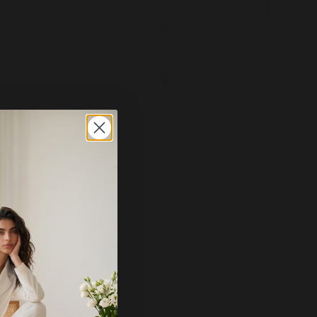
Wielka
Brytania
(EUR €)
Włochy
(EUR €)
odelka Angelika (brunetka) ma 173 cm wzrostu i nosi rozmiar
XS
odelka Alicja (blondynka) ma 163 cm wzrostu i nosi rozmiar XS