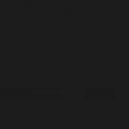
Litwa
(EUR €)
ozmiar:
Jak dobrać rozmiar?
Łotwa
XS
S
M
L
(EUR €)
pis
Luksemburg
(EUR €)
zczegoly produktu
Malta
abela rozmiarów
(EUR €)
Wysyłka tego samego dnia dla zamówień złożonych do 12:00
Niemcy
Kup teraz, zapłać za 30 dni.
(EUR €)
Norwegia
DODAJ DO KOSZYKA
(EUR €)
Polska
KUP TERAZ
(PLN zł)
Portugalia
Szybkie i bezpieczne zwroty
Polska produkcja