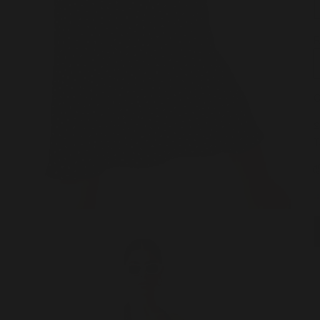
R
O
S
T