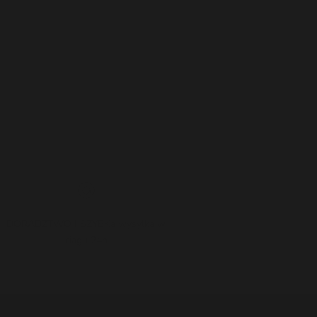
DORADZTWO I SZYBKa wysylka w
ciagu 24h