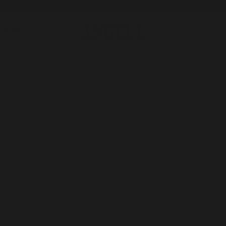
Otrzymaj rabat na pierwsze zakupy
Angell
a
📍 Showroom