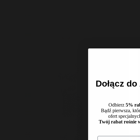
(EUR €)
Słowacja
(EUR €)
Słowenia
(EUR €)
Stany
Zjednoczone
(EUR €)
Szwajcaria
(EUR €)
Dołącz d
Szwecja
(EUR €)
Odbierz
5% ra
Węgry
Bądź pierwsza, któr
ofert specjalnyc
(EUR €)
Twój rabat rośnie 
Wielka
Brytania
Email