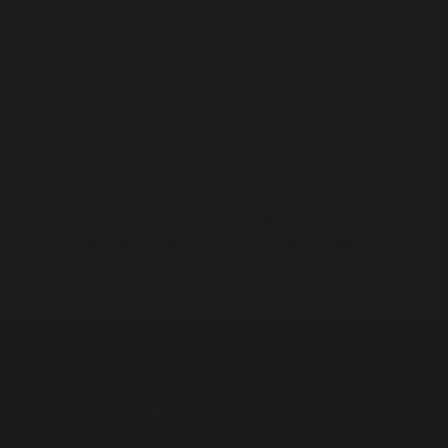
Darmowa dostawa od 399zł
Gwarancja zwrotu w ciągu 14
dni
BEZPIECZNE PŁATNOŚCI w
DORADZTWO I SZYBKa
tym odroczone platnosci
wysylka w ciagu 24h
paypo
Angell
ANGELL jest efektem pracy wyłącznie rodzimych zakładów
krawieckich i wzorcowni. Oprócz wysokiej jakości bawełny,