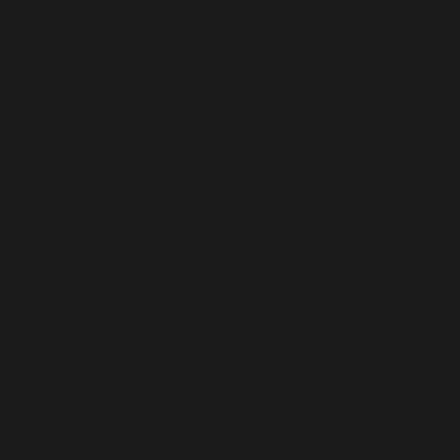
delikatnej wełny, znajdziecie u nas także piękne jedwabie i
produkty HAND MADE. Od początku świadomie budujemy
proces tworzenia kolekcji — oparty na jakości, lokalnym rzemiośle
i starannie wyselekcjonowanych materiałach.
Tkaniny, dzianiny oraz detale wykorzystywane w
projektach
ANGELL
wybierane są osobiście z ogromną
uważnością na skład, strukturę, trwałość i komfort noszenia.
Stawiamy przede wszystkim na naturalne, jakościowe materiały
posiadające certyfikaty OEKO-TEX®.
Kolekcje
Wszystkie kolekcje
Akcesoria
Bluzki
Garnitury
Jeans