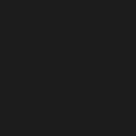
Modelka Angelika (brunetka) ma 173 cm wzrostu i nosi rozmiar
XS
Modelka Alicja (blondynka) ma 163 cm wzrostu i nosi rozmiar XS