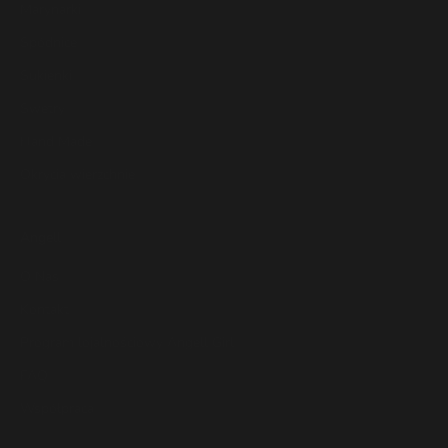
Marynarki
Spódnice
Sukienki
Swetry
Hand Made
Okrycia wierzchnie
Angell
O Nas
Kontakt
Program lojalnościowy Angell Girl
FAQ
Współpraca