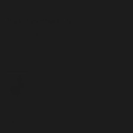
Angell
Bluzka bawełniana Lily
Cena promocyjna
Cena regularna
271,15 zł
319,00 zł
Najniższa cena z ostatnich 30 dni:
319,00 zł
Kolor:
Czarny
Rozmiar:
Jak dobrać rozmiar?
XS
S
M
L