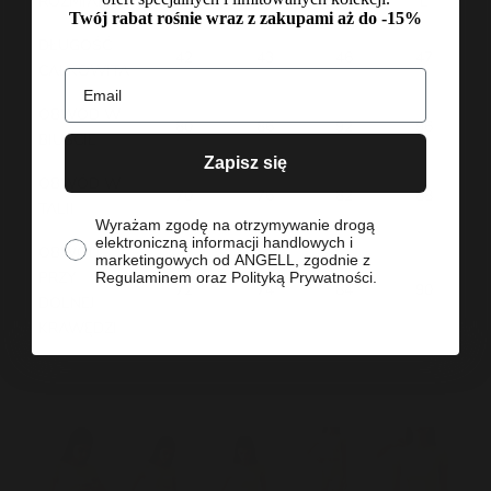
ROZMIAR
XS
S
M
L
Twój rabat rośnie wraz z zakupami aż do -15%
DŁUGOŚĆ
42
43
46
47
CAŁKOWITA
Email
OBWÓD W
80
86
92
96
BIUŚCIE
Zapisz się
OBWÓD W
70
76
82
88
TALII
zgoda
Wyrażam zgodę na otrzymywanie drogą
elektroniczną informacji handlowych i
OBWÓD
marketingowych od ANGELL, zgodnie z
PRZY
Regulaminem oraz Polityką Prywatności.
72
74
84
90
DOLNEJ
KRAWĘDZI