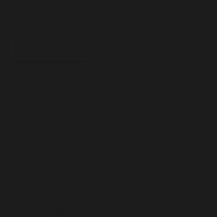
Wyrażam zgodę na przetwarzanie moich danych osobowych w celu
otrzymywania informacji handlowych drogą elektroniczną, zgodnie
z
Polityką Prywatności
.
SUBSKRYBUJ
Polska (PLN zł)
Kraj
Austria (EUR €)
Belgia (EUR €)
Bułgaria (EUR €)
Chorwacja (EUR €)
Cypr (EUR €)