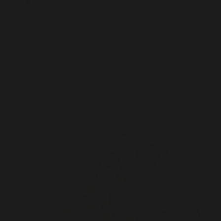
€)
Polski
Język
Polski
English
Koszyk
Twój koszyk jest pusty
Przybliż