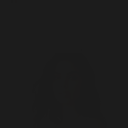
€)
Polski
Język
Polski
English
Koszyk
Twój koszyk jest pusty
Przybliż