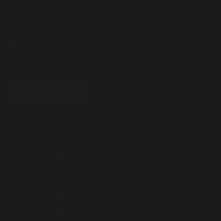
Wyrażam zgodę na przetwarzanie moich danych osobowych w celu
otrzymywania informacji handlowych drogą elektroniczną, zgodnie
z
Polityką Prywatności
.
SUBSKRYBUJ
Polska (PLN zł)
Kraj
Austria (EUR €)
Belgia (EUR €)
Bułgaria (EUR €)