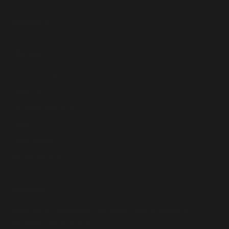
FAQ
Współpraca
Informacje
Zwrot i wymiana
Regulamin
Polityka prywatności
PayPo
Formy dostawy
Metody płatności
Newsletter
Zapisz się do Newslettera, aby otrzymywać informacje o
promocjach i nowościach.