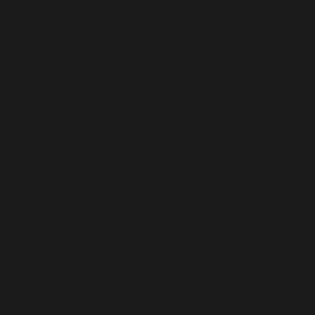
Garnitury
Jeans
Marynarki
Spódnice
Sukienki
Swetry
Hand Made
Okrycia wierzchnie
Angell
O Nas
Kontakt
Program lojalnościowy Angell Girl