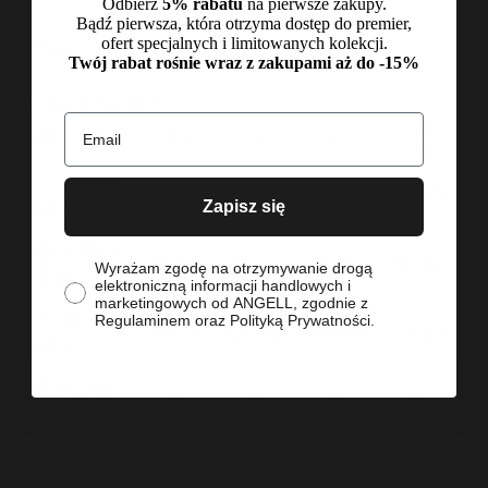
Odbierz
5% rabatu
na pierwsze zakupy.
Szybkie i bezpieczne zwroty
Polska produkcja
Bądź pierwsza, która otrzyma dostęp do premier,
ofert specjalnych i limitowanych kolekcji.
14 dni na zwrot
Premium materiały
Twój rabat rośnie wraz z zakupami aż do -15%
Jak dobrać rozmiar?
Email
ROZMIAR
XS
S
M
L
OBWÓD W
64-94
68-100
70-110
72-120
Zapisz się
BIUŚCIE
OBWÓD W
56-94
60-100
64-110
68-120
zgoda
Wyrażam zgodę na otrzymywanie drogą
TALII
elektroniczną informacji handlowych i
marketingowych od ANGELL, zgodnie z
OBWÓD W
Regulaminem oraz Polityką Prywatności.
62-94
66-100
68-110
70-120
PASIE
DŁUGOŚĆ
55
56
57
58
CAŁKOWITA