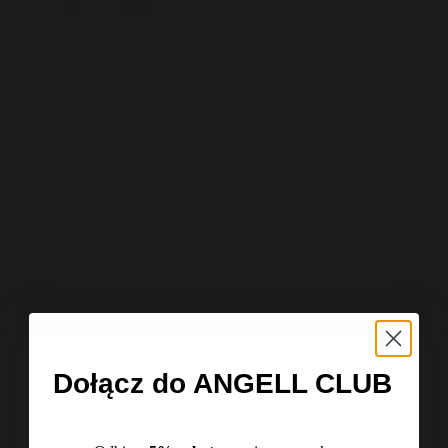
Rozmiar:
Jak dobrać rozmiar?
XS
S
M
L
Opis
Szczegoly produktu
Tabela rozmiarów
Wysyłka tego samego dnia dla zamówień złożonych do 12:00
Kup teraz, zapłać za 30 dni.
DODAJ DO KOSZYKA
Dołącz do ANGELL CLUB