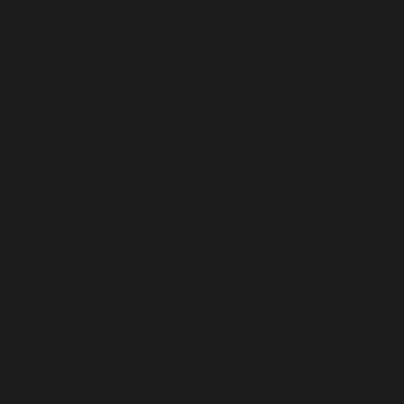
Darmowa dostawa od 399zł
Gwarancja zwrotu w ciągu 14
dni
BEZPIECZNE PŁATNOŚCI w
DORADZTWO I SZYBKa
tym odroczone platnosci
wysylka w ciagu 24h
paypo