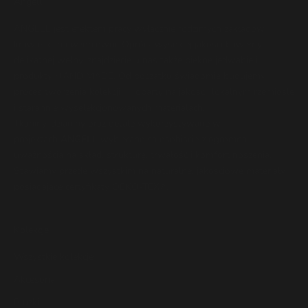
Angell
ANGELL jest efektem pracy wyłącznie rodzimych zakładów
krawieckich i wzorcowni. Oprócz wysokiej jakości bawełny,
delikatnej wełny, znajdziecie u nas także piękne jedwabie i
produkty HAND MADE. Od początku świadomie budujemy
proces tworzenia kolekcji — oparty na jakości, lokalnym rzemiośle
i starannie wyselekcjonowanych materiałach.
Tkaniny, dzianiny oraz detale wykorzystywane w
projektach
ANGELL
wybierane są osobiście z ogromną
uważnością na skład, strukturę, trwałość i komfort noszenia.
Stawiamy przede wszystkim na naturalne, jakościowe materiały
posiadające certyfikaty OEKO-TEX®.
Kolekcje
Wszystkie kolekcje
Akcesoria
Bluzki