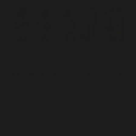
Modelka Angelika (brunetka) ma 173 cm wzrostu i nosi rozmiar
XS
Modelka Alicja (blondynka) ma 163 cm wzrostu i nosi rozmiar XS