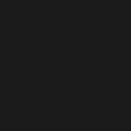
Informacje
Zwrot i wymiana
Regulamin
Polityka prywatności
PayPo
Formy dostawy
Metody płatności
Newsletter
Zapisz się do Newslettera, aby otrzymywać informacje o
promocjach i nowościach.