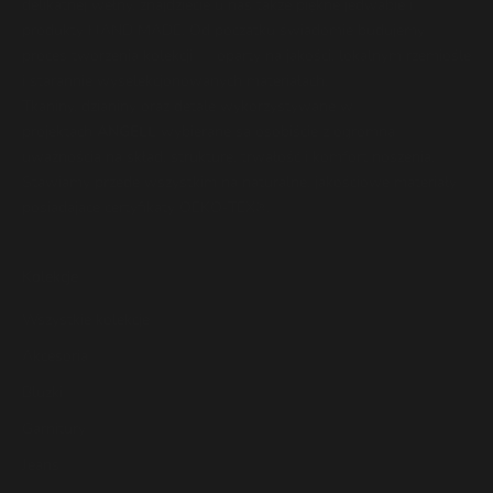
delikatnej wełny, znajdziecie u nas także piękne jedwabie i
produkty HAND MADE. Od początku świadomie budujemy
proces tworzenia kolekcji — oparty na jakości, lokalnym rzemiośle
i starannie wyselekcjonowanych materiałach.
Tkaniny, dzianiny oraz detale wykorzystywane w
projektach
ANGELL
wybierane są osobiście z ogromną
uważnością na skład, strukturę, trwałość i komfort noszenia.
Stawiamy przede wszystkim na naturalne, jakościowe materiały
posiadające certyfikaty OEKO-TEX®.
Kolekcje
Wszystkie kolekcje
Akcesoria
Bluzki
Garnitury
Jeans