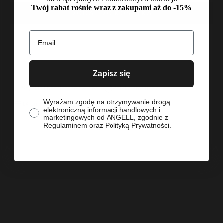
Twój rabat rośnie wraz z zakupami aż do -15%
DODAJ DO KOSZYKA
Email
Zapisz się
Szybkie i bezpieczne zwroty
Polska produkcja
zgoda
Wyrażam zgodę na otrzymywanie drogą
14 dni na zwrot
Premium materiały
elektroniczną informacji handlowych i
marketingowych od ANGELL, zgodnie z
Regulaminem oraz Polityką Prywatności.