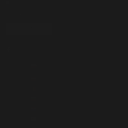
Wyrażam zgodę na przetwarzanie moich danych osobowych w celu
otrzymywania informacji handlowych drogą elektroniczną, zgodnie
z
Polityką Prywatności
.
SUBSKRYBUJ
Polska (PLN zł)
Kraj
Austria (EUR €)
Belgia (EUR €)
Bułgaria (EUR €)
Chorwacja (EUR €)
Cypr (EUR €)