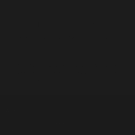
Darmowa dostawa od 399zł
Gwarancja zwrotu w ciągu 14
dni
BEZPIECZNE PŁATNOŚCI w
DORADZTWO I SZYBKa
tym odroczone platnosci
wysylka w ciagu 24h
paypo
Angell
ANGELL jest efektem pracy wyłącznie rodzimych zakładów
krawieckich i wzorcowni. Oprócz wysokiej jakości bawełny,