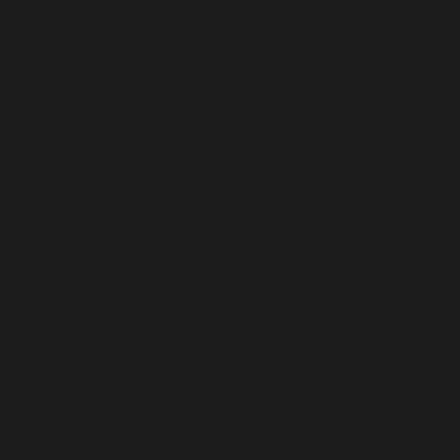
€)
Polski
Język
Polski
English
Koszyk
Twój koszyk jest pusty
Przybliż