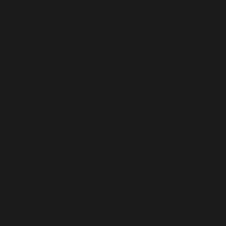
Marynarki
Spódnice
Sukienki
Swetry
Hand Made
Okrycia wierzchnie
Angell
O Nas
Kontakt
Program lojalnościowy Angell Girl
FAQ
Współpraca