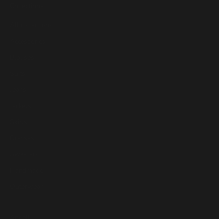
Collections
All collections
Accessories
Blouses
Suits
Jeans
Jackets
Skirts
Dresses
Sweaters
Handmade
Outerwear
Angell