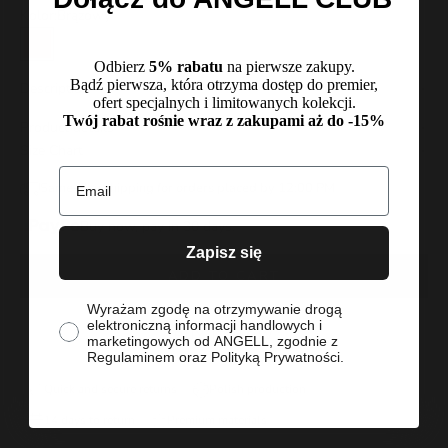
Kolor:
Brązowy
Brązowy
Odbierz
5% rabatu
na pierwsze zakupy.
Bądź pierwsza, która otrzyma dostęp do premier,
Description
ofert specjalnych i limitowanych kolekcji.
Twój rabat rośnie wraz z zakupami aż do -15%
Product details
Size Chart
Email
Same-day shipping for orders placed by 12:00 PM
Buy now, pay in 30 days.
Zapisz się
ADD TO CART
zgoda
Wyrażam zgodę na otrzymywanie drogą
elektroniczną informacji handlowych i
BUY IT NOW
marketingowych od ANGELL, zgodnie z
Regulaminem oraz Polityką Prywatności.
Quick and secure returns
Polish production
14 days to return
Premium materials