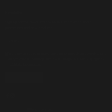
Newsletter
Sign up for the Newsletter to receive information about
promotions and new products.
Wyrażam zgodę na przetwarzanie moich danych osobowych w celu
otrzymywania informacji handlowych drogą elektroniczną, zgodnie
z
Polityką Prywatności
.
SUBSCRIBE
Poland (PLN zł)