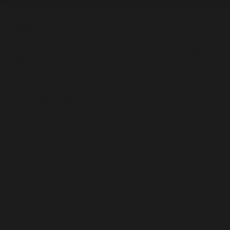
How to choose the size?
SIZE
S
M
L
CIRCUMFERE
70-98
81-110
91-120
NCE
Modelka Angelika (brunetka) ma 173 cm wzrostu i nosi rozmiar S
Modelka Alicja (blondynka) ma 163 cm wzrostu i nosi rozmiar S