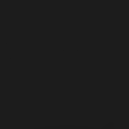
€)
English
Language
Polski
English
Cart
Your cart is empty
Zoom picture