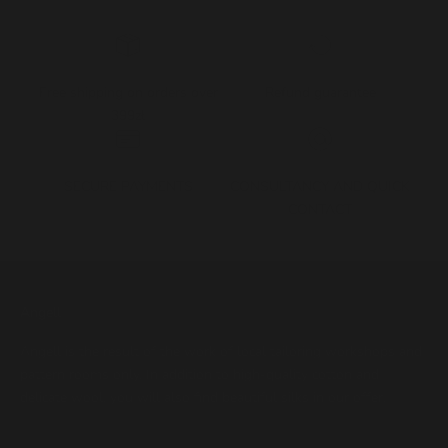
Free shipping on orders over
Refund guarantee
399zł
SECURE PAYMENTS
CONSULTANCY AND QUICK
CONTACT
Angell
Angell is the result of the work of local tailoring workshops and
pattern rooms only. In addition to high-quality cotton and
delicate wool, you will also find beautiful silks in our offer.