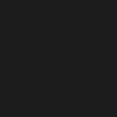
About Us
Contact
Angell Girl Loyalty Program
FAQ
Collaboration
Information
Return and exchange
Terms and Conditions
Privacy Policy
PayPo
Delivery methods
Payment Methods